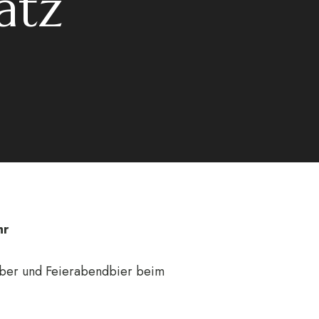
atz
hr
eber und Feierabendbier beim