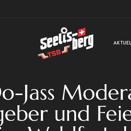
AKTUE
o-Jass Modera
geber und Fei